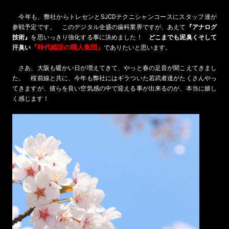
今年も、弊社からトレセンとSJCDテクニシャンコースにスタッフ達が
参戦予定です。 このデジタル全盛の歯科業界ですが、あえて
『アナログ
技術』
を思いっきり強化する事に決めました！
どこまでも泥臭くそして
『時代錯誤の職人集団』
汗臭い
でありたいと思います。
さあ、大阪も暖かい日が増えてきて、やっと春の足音が聞こえてきまし
た。 桜前線と共に、今年も弊社にはギラついた若武者達がたくさんやっ
てきますが、彼らを良い空気感の中で迎える事が出来るのが、本当に嬉し
く感じます！