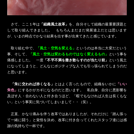
さて、ここ１年は
「組織風土改革」
を、自分そして組織の最重要課題と
して取り組んできました。 もちろんまだまだ発展途上だとは思います
が、いまの時点でかなり結果を出す事が出来てきたと感じています。
取り組む中で、
「風土・空気を変える」
というのは本当に大変だという
事、そして、
「風土・空気は変わるものではなく変えるもの」
という事を
痛感しました。 一度
「不平不満を撒き散らすのが当たり前」
という風土
になってしまうと、どんなにポジティブな人でも引っ張られてしまうのだ
と思います。
「朱に交われば赤くなる」
とはよく言ったもので、組織をいかに
「いい
朱色」
にするかがカギになるのだと思います。 私自身、自分に悪影響を
及ぼす人・合わない人と付き合うほど、「暇でもなければ人生は長くもな
い」という事実に気づいてしまいまして・・（笑）。
正直、かなり痛みを伴う改革ではありましたが、それだけに「踏ん張っ
て一緒に闘う」と覚悟を決め、改革に付き合ってくれたスタッフ達には感
謝の気持ちで一杯です。