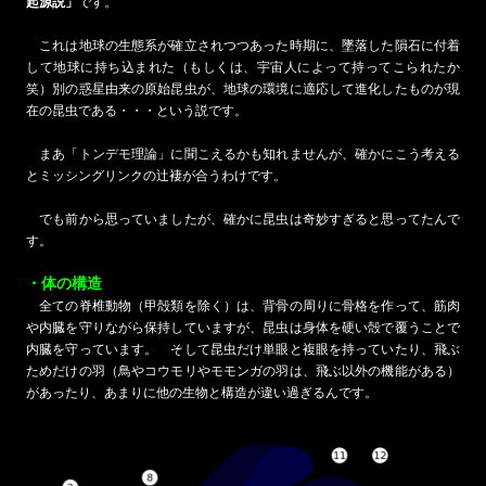
起源説」
です。
これは地球の生態系が確立されつつあった時期に、墜落した隕石に付着
して地球に持ち込まれた（もしくは、宇宙人によって持ってこられたか
笑）別の惑星由来の原始昆虫が、地球の環境に適応して進化したものが現
在の昆虫である・・・という説です。
まあ「トンデモ理論」に聞こえるかも知れませんが、確かにこう考える
とミッシングリンクの辻褄が合うわけです。
でも前から思っていましたが、確かに昆虫は奇妙すぎると思ってたんで
す。
・体の構造
全ての脊椎動物（甲殻類を除く）は、背骨の周りに骨格を作って、筋肉
や内臓を守りながら保持していますが、昆虫は身体を硬い殻で覆うことで
内臓を守っています。 そして昆虫だけ単眼と複眼を持っていたり、飛ぶ
ためだけの羽（鳥やコウモリやモモンガの羽は、飛ぶ以外の機能がある）
があったり、あまりに他の生物と構造が違い過ぎるんです。