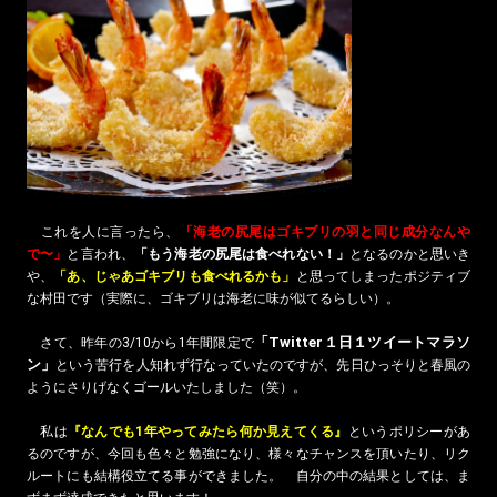
これを人に言ったら、
「海老の尻尾はゴキブリの羽と同じ成分なんや
で〜」
と言われ、
「もう海老の尻尾は食べれない！」
となるのかと思いき
や、
「あ、じゃあゴキブリも食べれるかも」
と思ってしまったポジティブ
な村田です（実際に、ゴキブリは海老に味が似てるらしい）。
「Twitter１日１ツイートマラソ
さて、昨年の3/10から1年間限定で
ン」
という苦行を人知れず行なっていたのですが、先日ひっそりと春風の
ようにさりげなくゴールいたしました（笑）。
私は
『なんでも1年やってみたら何か見えてくる』
というポリシーがあ
るのですが、今回も色々と勉強になり、様々なチャンスを頂いたり、リク
ルートにも結構役立てる事ができました。 自分の中の結果としては、ま