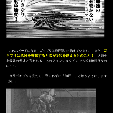
ゴ
このスピードに加え、ゴキブリは飛行能力も備えています。 また、
キブリは危険を察知するとIQが340を越えるとのこと！
人類史
上最強の天才と言われる、あのアインシュタインでもIQ180程度なの
に・・。
今後ゴキブリを見たら、逆らわずに「師匠！」と敬うようにします
（笑）。