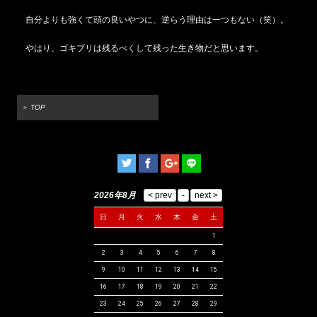
自分よりも強くて頭の良いやつに、逆らう理由は一つもない（笑）。
やはり、ゴキブリは残るべくして残った生き物だと思います。
＞ TOP
2026年8月
日
月
火
水
木
金
土
1
2
3
4
5
6
7
8
9
10
11
12
13
14
15
16
17
18
19
20
21
22
23
24
25
26
27
28
29