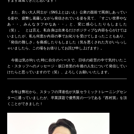
ずまず達成できたと思います！
また、良い大人同士が（SNS上とはいえ）公衆の面前で罵倒しあってい
る姿や、疲弊し葛藤しながら発信されている姿を見て、「すごい世界やな
あ・・、みんなタフやなあ・・」と、変に感心したりもしました
（笑）。 とは言え、私自身は出来るだけポジティブな内容を心がけては
いましたが、私も何度か内容の事でお叱りを受けてしまったこともあり、
「発信の難しさ」を痛感したりもしました（気を悪くされた方がいらっし
ゃいましたら、この場をお借りしてお詫び申し上げます）。
今後は気が向いた時に自分のペースで、日頃の経営の中で気付いたこ
と・スタッフへのメッセージ・坂口杏里の今後の人生について発信してい
けたらと思っていますので（笑）、よろしくお願いいたします。
今年は弊社から、スタッフの澤達也が大阪セラミックトレーニングセン
ターに通っていましたが、卒業課題で優秀賞の一つである『西村賞』を頂
くことができました！