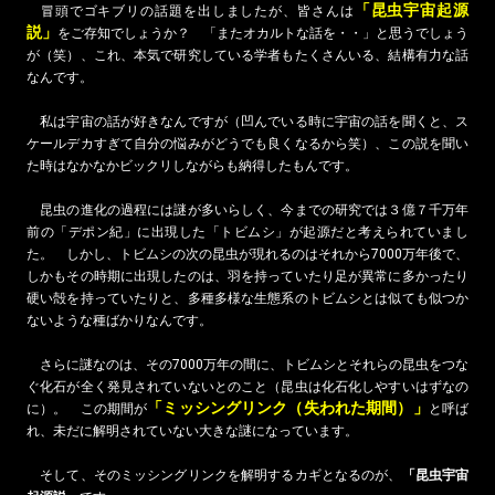
「昆虫宇宙起源
冒頭でゴキブリの話題を出しましたが、皆さんは
説」
をご存知でしょうか？ 「またオカルトな話を・・」と思うでしょう
が（笑）、これ、本気で研究している学者もたくさんいる、結構有力な話
なんです。
私は宇宙の話が好きなんですが（凹んでいる時に宇宙の話を聞くと、ス
ケールデカすぎて自分の悩みがどうでも良くなるから笑）、この説を聞い
た時はなかなかビックリしながらも納得したもんです。
昆虫の進化の過程には謎が多いらしく、今までの研究では３億７千万年
前の「デポン紀」に出現した「トビムシ」が起源だと考えられていまし
た。 しかし、トビムシの次の昆虫が現れるのはそれから7000万年後で、
しかもその時期に出現したのは、羽を持っていたり足が異常に多かったり
硬い殻を持っていたりと、多種多様な生態系のトビムシとは似ても似つか
ないような種ばかりなんです。
さらに謎なのは、その7000万年の間に、トビムシとそれらの昆虫をつな
ぐ化石が全く発見されていないとのこと（昆虫は化石化しやすいはずなの
「ミッシングリンク（失われた期間）」
に）。 この期間が
と呼ば
れ、未だに解明されていない大きな謎になっています。
そして、そのミッシングリンクを解明するカギとなるのが、
「昆虫宇宙