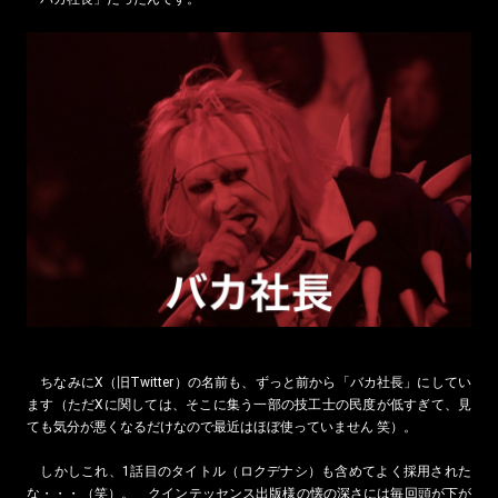
ちなみにX（旧Twitter）の名前も、ずっと前から「バカ社長」にしてい
ます（ただXに関しては、そこに集う一部の技工士の民度が低すぎて、見
ても気分が悪くなるだけなので最近はほぼ使っていません 笑）。
しかしこれ、1話目のタイトル（ロクデナシ）も含めてよく採用された
な・・・（笑）。 クインテッセンス出版様の懐の深さには毎回頭が下が