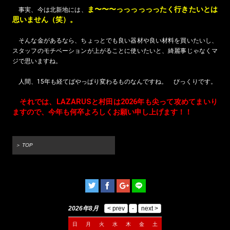
ま〜〜〜っっっっっったく行きたいとは
事実、今は北新地には、
思いません（笑）。
そんな金があるなら、ちょっとでも良い器材や良い材料を買いたいし、
スタッフのモチベーションが上がることに使いたいと、綺麗事じゃなくマ
ジで思いますね。
人間、15年も経てばやっぱり変わるものなんですね。 びっくりです。
それでは、LAZARUSと村田は2026年も尖って攻めてまいり
ますので、今年も何卒よろしくお願い申し上げます！！
＞ TOP
2026年8月
日
月
火
水
木
金
土