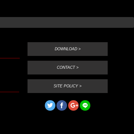
DOWNLOAD >
CONTACT >
SITE POLICY >