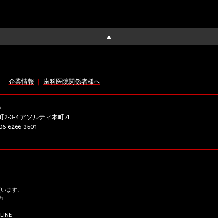
▲
｜
企業情報
｜
歯科医院関係者様へ
｜
）
町2-3-4 アソルティ本町7F
6-6266-3501
m
願います。
力
INE