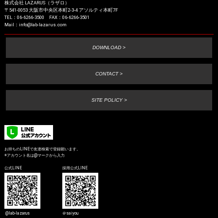
株式会社 LAZARUS（ラザロ）
〒541-0053 大阪市中央区本町2-3-4 アソルティ本町7F
TEL：06-6266-3500 FAX：06-6266-3501
Mail：info@lab-lazarus.com
DOWNLOAD >
CONTACT >
SITE POLICY >
お持ちのLINEで友達検索で登録願います。
※アカウント名は@マークから入力
公式LINE
採用公式LINE
@lab-lazarus
＠saiyou