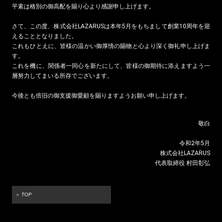
平素は格別の御高配を賜り心より感謝申し上げます。
さて、この度、株式会社LAZARUSは本年5月をもちまして創業10周年を迎
えることとなりました。
これもひとえに、皆様の温かい御厚情の賜物と心より深く御礼申し上げま
す。
これを機に、関係者一同心を新たにして、皆様の御期待に添えますよう一
層努力してまいる所存でございます。
今後とも倍旧の御支援御愛顧を賜りますようお願い申し上げます。
敬白
令和2年5月
株式会社LAZARUS
代表取締役 村田彰弘
＞ TOP