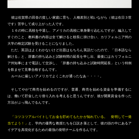
彼は佐賀県の田舎の貧しい家庭に育ち、人種差別と戦いながら（彼は在日３世
です）苦学して成り上がった人です。
１６の時に高校を中退し、アメリカの高校に単身乗り込むんですが、編入して
すぐのこと、教科書の内容は全て解けると校長に掛け合い、カリフォルニア州の
大学の検定試験を受けることになりました。
ただ、英語はよくわかないけど出題はもちろん英語だったので、「日本語なら
解ける」と、辞書の持ち込みと試験時間の延長を申し出、最後にはカリフォルニ
ア州知事にまで電話して交渉し、「辞書の持ち込みと試験時間延長」という特例
を飲ませて見事合格するんです。
ルールに厳しいアメリカでよくこれが通ったなあ・・・・。
そしてやがて商売を始めるのですが、普通、商売を始める資金を準備するに
は、働いて貯金したり借り入れを考えると思うんですが、彼が開業資金を作った
方法がぶっ飛んでるんです。
「コツコツアルバイトしてお金を貯めてもたかが知れている。 発明して一発
当てよう！」
と、学内の優秀な教授たちを口説き落として、彼の頭の中にあるア
イデアを具現化するための最強の発明チームを作るんです。