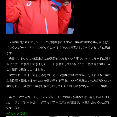
２年後には東京オリンピックが開催されますが、歯科に関する事と言えば、
「マウスガード」がオリンピックに向けてだいぶ見直されてきているように思え
ます。
先日も、仲のいい技工士さんが講師をされるという事で、マウスガードに関す
るセミナーに参加してきました。 日頃参加しているセミナーとは色々違い、か
なり新鮮で勉強になりました。
マウスピースは「歯を守るもの」という意識が強いですが、それよりも「歯に
よる口腔内組織（ほっぺたとか唇の事）を守る」という意味合いの方が強いとの
事でした。 確かに、歯はむき出しにしてたら刃物そのものなんで・・・納得。
あと、マウスガードと「テンプレート」の違いも初めてはっきりわかりまし
た。 テンプレートは、「グラップラー刃牙」の冒頭で、末堂がはめていたアレ
です（笑）。
※クリックで拡大