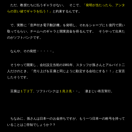
ただ、教授たちに払うギャラがない。 そこで、
「発明が当たったら、アンタ
らの言い値でギャラを払う！」
と約束するんです。
で、実際に「音声付き電子翻訳機」を発明し、それをシャープに１億円で買い
取ってもらい、チームへのギャラと開業資金を得るんです。 そうやって出来た
のがソフトバンクです。
なんや、その発想・・・・・。
そうやって開業し、会社設立当初の1981年、スタッフが孫さんとアルバイト二
人だけのとき、「売り上げを豆腐と同じように勘定する会社にする！！」と宣言
したそうです。
豆腐は
１丁２丁
、ソフトバンクは
１兆２兆
・・。 凄まじい有言実行。
ちなみに、孫さんは日本一のお金持ちですが、もう一つ日本一の称号を持って
いることはご存知でしょうか？？