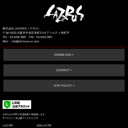
株式会社 LAZARUS（ラザロ）
〒541-0053 大阪市中央区本町2-3-4 アソルティ本町7F
TEL：06-6266-3500 FAX：06-6266-3501
Mail：info@lab-lazarus.com
DOWNLOAD >
CONTACT >
SITE POLICY >
お持ちのLINEで友達検索で登録願います。
※アカウント名は@マークから入力
公式LINE
採用公式LINE